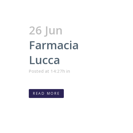
26 Jun
Farmacia
Lucca
Posted at 14:27h
in
READ MORE