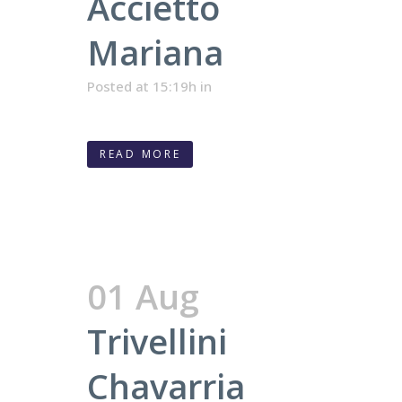
Accietto
Mariana
Posted at 15:19h
in
READ MORE
01 Aug
Trivellini
Chavarria