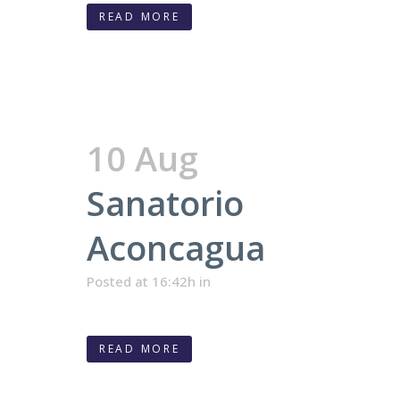
READ MORE
10 Aug
Sanatorio
Aconcagua
Posted at 16:42h
in
READ MORE