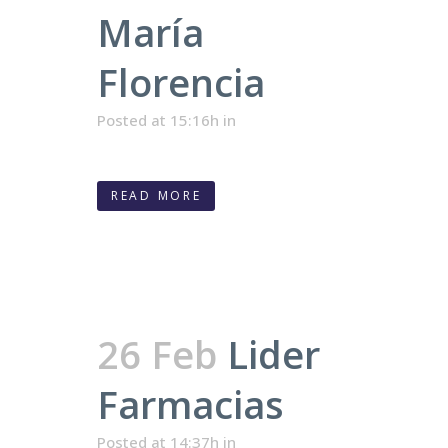
María
Florencia
Posted at 15:16h
in
READ MORE
26 Feb
Lider
Farmacias
Posted at 14:37h
in