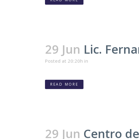
29 Jun
Lic. Fern
Posted at 20:20h
in
READ MORE
29 Jun
Centro d