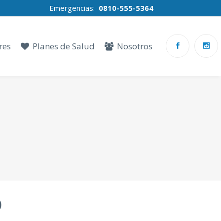
Emergencias:
0810-555-5364
res
Planes de Salud
Nosotros
O