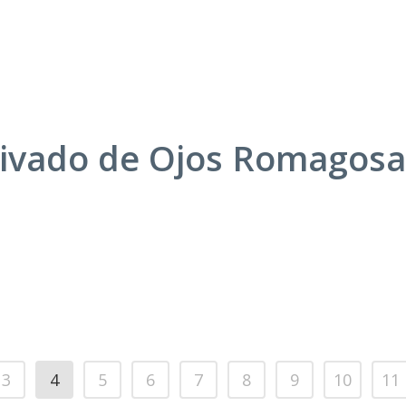
rivado de Ojos Romagosa
3
4
5
6
7
8
9
10
11