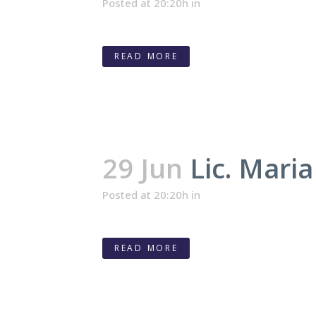
Posted at 20:20h
in
READ MORE
29 Jun
Lic. Mari
Posted at 20:20h
in
READ MORE