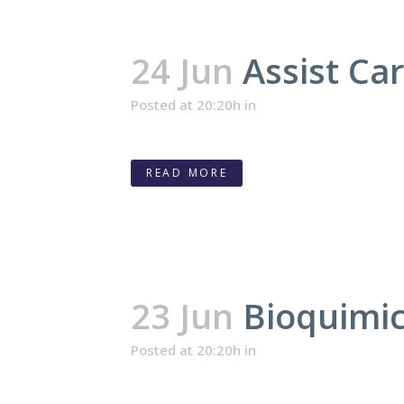
24 Jun
Assist Ca
Posted at 20:20h
in
READ MORE
23 Jun
Bioquimic
Posted at 20:20h
in