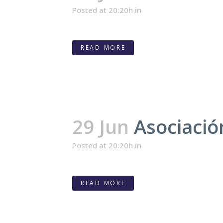
Posted at 20:20h
in
READ MORE
29 Jun
Asociaci
Posted at 20:20h
in
READ MORE