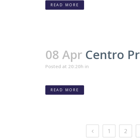
READ MORE
08 Apr
Centro P
Posted at 20:20h
in
READ MORE
1
2