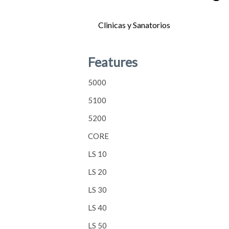
Clinicas y Sanatorios
5000
5100
5200
CORE
LS 10
Features
5000
5100
5200
CORE
LS 10
LS 20
LS 30
LS 40
LS 50