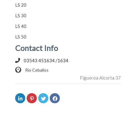
LS 20
LS 30
LS 40
LS 50
Contact Info
03543 451634 /1634
Rio Ceballos
Figueroa Alcorta 37