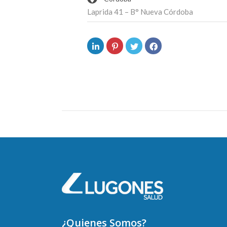
Laprida 41 – B° Nueva Córdoba
¿Quienes Somos?