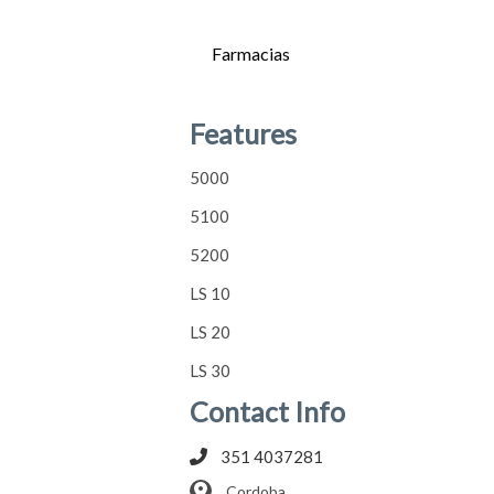
Farmacias
5000
5100
5200
LS 10
LS 20
Features
5000
5100
5200
LS 10
LS 20
LS 30
Contact Info
351 4037281
Cordoba