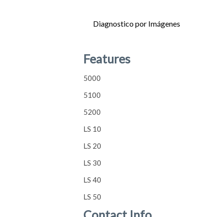
Diagnostico por Imágenes
5000
5100
5200
LS 10
LS 20
Features
5000
5100
5200
LS 10
LS 20
LS 30
LS 40
LS 50
Contact Info