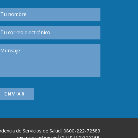
ndencia de Servicios de Salud│0800-222-72583
www.ssalud.gov.ar│(R.N.E.M.P)320355.