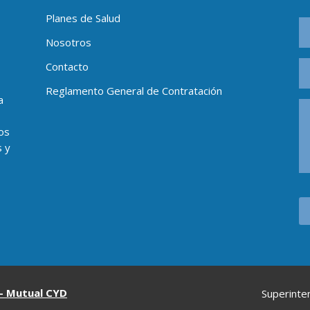
Planes de Salud
Nosotros
Contacto
Reglamento General de Contratación
a
os
s y
– Mutual CYD
Superinte