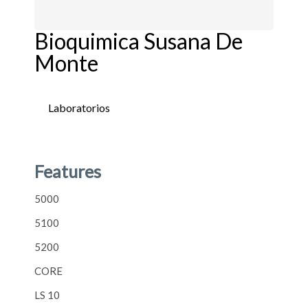
Bioquimica Susana De
Monte
Laboratorios
5000
5100
5200
CORE
LS 10
LS 20
LS 30
LS 40
LS 50
Features
5000
5100
5200
CORE
LS 10