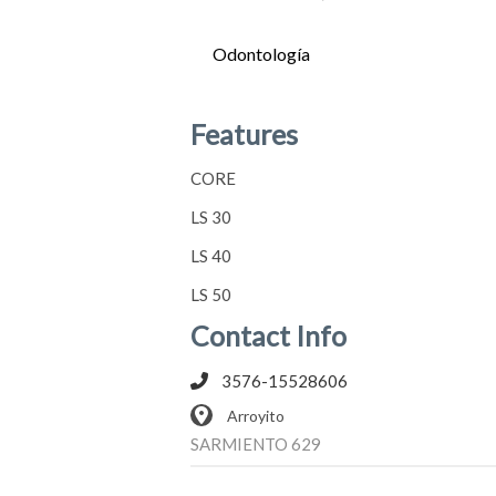
Odontología
CORE
LS 30
LS 40
LS 50
Features
CORE
LS 30
LS 40
LS 50
Contact Info
3576-15528606
Arroyito
SARMIENTO 629