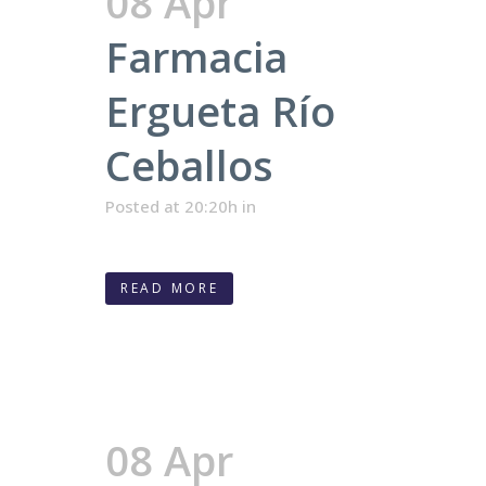
08 Apr
Farmacia
Ergueta Río
Ceballos
Posted at 20:20h
in
READ MORE
08 Apr