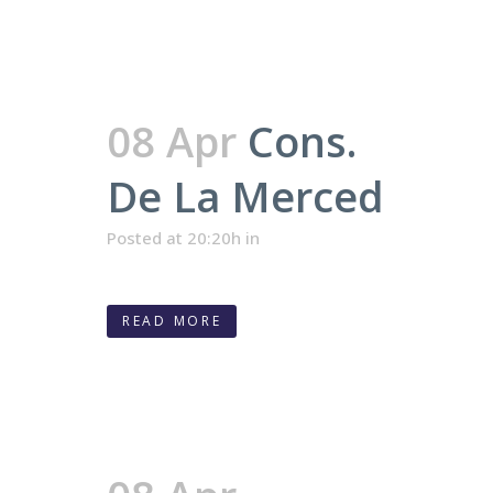
08 Apr
Cons.
De La Merced
Posted at 20:20h
in
READ MORE